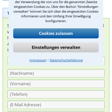
der Verwendung der von uns für die genannten Zwecke
eingesetzten Cookies zu. Über den Button "Einstellungen
verwalten" können Sie sich über die eingesetzten Cookies
Telefonhilfe
Beratungsanfrage
informieren und den Umfang Ihrer Einwilligung
konfigurieren.
Sie können hier Ihren Fall schildern. Anschließend
werden sich spezialisierte Rechtsanwälte bei
Cookies zulassen
Ihnen melden, um das weitere Vorgehen
abzuklären. Die Rückmeldung durch einen Anwalt
Einstellungen verwalten
ist für Sie kostenlos.
⁃
Impressum
Datenschutzerklärung
(Anrede)