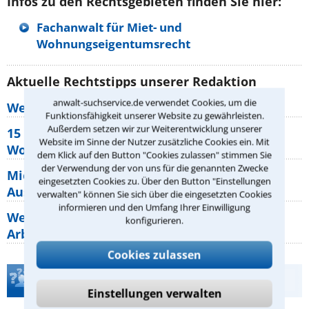
Infos zu den Rechtsgebieten finden Sie hier:
Fachanwalt für Miet- und
Wohnungseigentumsrecht
Aktuelle Rechtstipps unserer Redaktion
anwalt-suchservice.de verwendet Cookies, um die
Wer muss Zweitwohnungssteuer zahlen?
Funktionsfähigkeit unserer Website zu gewährleisten.
Außerdem setzen wir zur Weiterentwicklung unserer
15 elementare Rechte, die jeder
Website im Sinne der Nutzer zusätzliche Cookies ein. Mit
Wohnungseigentümer kennen sollte
dem Klick auf den Button "Cookies zulassen" stimmen Sie
der Verwendung der von uns für die genannten Zwecke
Mietpreisbremse 2026: Alle Regeln,
eingesetzten Cookies zu. Über den Button "Einstellungen
Ausnahmen und Rechte für Mieter
verwalten" können Sie sich über die eingesetzten Cookies
informieren und den Umfang Ihrer Einwilligung
Welche Regeln für Teilnahme, Urlaub,
konfigurieren.
Arbeitszeit gelten beim
Cookies zulassen
Teste Dein Rechtswissen
Einstellungen verwalten