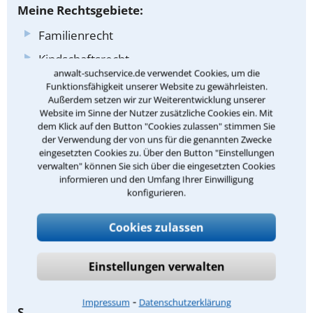
Meine Rechtsgebiete:
Familienrecht
Kindschaftsrecht
anwalt-suchservice.de verwendet Cookies, um die
Scheidungsrecht
Funktionsfähigkeit unserer Website zu gewährleisten.
Außerdem setzen wir zur Weiterentwicklung unserer
Unterhaltsrecht
Website im Sinne der Nutzer zusätzliche Cookies ein. Mit
dem Klick auf den Button "Cookies zulassen" stimmen Sie
Sorgerecht
der Verwendung der von uns für die genannten Zwecke
Umgangsrecht
eingesetzten Cookies zu. Über den Button "Einstellungen
verwalten" können Sie sich über die eingesetzten Cookies
Verkehrszivilrecht
informieren und den Umfang Ihrer Einwilligung
konfigurieren.
Haftpflichtrecht
Reiserecht
Cookies zulassen
Versorgungsausgleich
Einstellungen verwalten
Zugewinnausgleich
⁃
Impressum
Datenschutzerklärung
Spezialistin für: