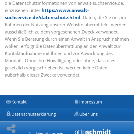
die Datenschutzinformationen von anwalt-suchservice.de,
einzusehen unter
https://www.anwalt-
suchservice.de/datenschutz.html
. Daten, die Sie uns im
Rahmen der Nutzung unserer Website übermitteln, werden
ausschließlich zu dem vorgesehenen Zweck verwendet.
Wenn Sie Beratung durch einen Anwalt in Anspruch nehmen
wollen, erfolgt die Datenübermittlung an den Anwalt zur
Kontaktaufnahme mit Ihnen und zur Abwicklung des
Mandats. Ohne Ihre Einwilligung oder ohne, dass dies
gesetzlich vorgeschrieben ist, werden keine Daten
außerhalb dieser Zwecke verwendet.
Kontakt
Impressum
Datenschutzerklärung
Über uns
Ein Unternehmen von