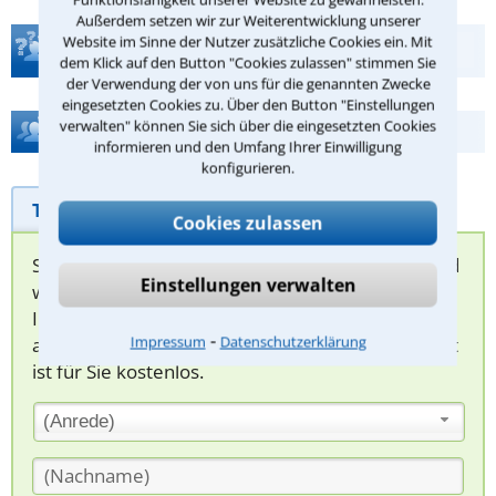
Außerdem setzen wir zur Weiterentwicklung unserer
Website im Sinne der Nutzer zusätzliche Cookies ein. Mit
Teste Dein Rechtswissen
dem Klick auf den Button "Cookies zulassen" stimmen Sie
der Verwendung der von uns für die genannten Zwecke
eingesetzten Cookies zu. Über den Button "Einstellungen
verwalten" können Sie sich über die eingesetzten Cookies
Hilfe bei Ihrer Anwaltsuche?
informieren und den Umfang Ihrer Einwilligung
konfigurieren.
Telefonhilfe
Beratungsanfrage
Cookies zulassen
Sie können hier Ihren Fall schildern. Anschließend
Einstellungen verwalten
werden sich spezialisierte Rechtsanwälte bei
Ihnen melden, um das weitere Vorgehen
⁃
Impressum
Datenschutzerklärung
abzuklären. Die Rückmeldung durch einen Anwalt
ist für Sie kostenlos.
(Anrede)