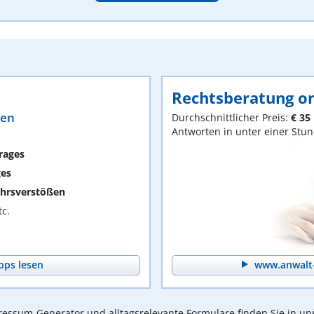
Rechtsberatung on
ten
Durchschnittlicher Preis:
€ 35
Antworten in unter einer Stu
rages
ges
hrsverstößen
c.
pps lesen
www.anwalt-
essum-Generator und alltagsrelevante Formulare finden Sie in un