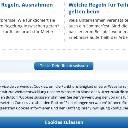
e Regeln, Ausnahmen
Welche Regeln für Teil
gelten beim
isbremse. Wie funktioniert sie
Viele Unternehmen veranstalt
nen Regelung inzwischen getan?
auch ein Sommerfest. Sind dies
uskunftsanspruch für Mieter
passiert zum Beispiel, wenn m
Erlebnisse außerhalb der Arbeit
Teste Dein Rechtswissen
suche?
rvice.de verwendet Cookies, um die Funktionsfähigkeit unserer Website zu 
wir zur Weiterentwicklung unserer Website im Sinne der Nutzer zusätzliche
den Button "Cookies zulassen" stimmen Sie der Verwendung der von uns fü
setzten Cookies zu. Über den Button "Einstellungen verwalten" können Sie 
ge
gesetzten Cookies informieren und den Umfang Ihrer Einwilligung konfigurie
ern. Anschließend werden sich spezialisierte Rechtsanwälte bei Ih
Cookies zulassen
dung durch einen Anwalt ist für Sie kostenlos.