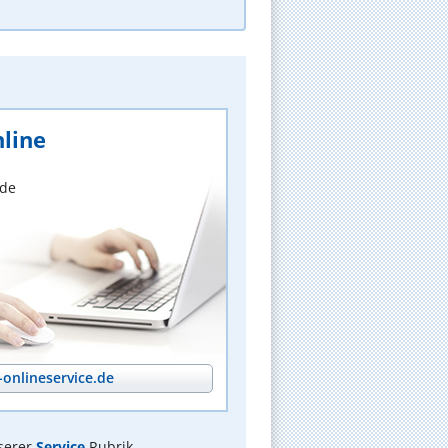
line
nde
onlineservice.de
serer
Service
Rubrik.