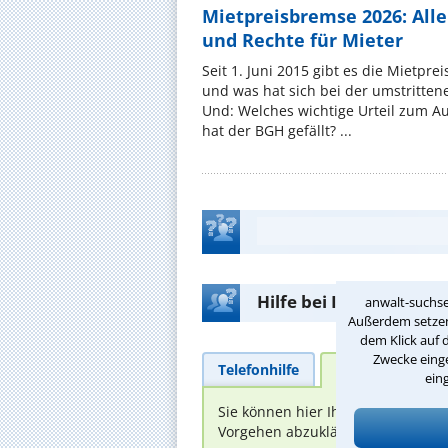
Mietpreisbremse 2026: All
und Rechte für Mieter
Seit 1. Juni 2015 gibt es die Mietpre
und was hat sich bei der umstritte
Und: Welches wichtige Urteil zum A
hat der BGH gefällt? ...
Hilfe bei Ihrer Anwalt
anwalt-suchse
Außerdem setzen 
dem Klick auf 
Zwecke einge
Telefonhilfe
Beratungsanfra
ein
Sie können hier Ihren Fall schild
Vorgehen abzuklären. Die Rückmel