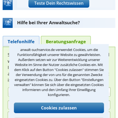
Teste Dein Rechtswissen
Hilfe bei Ihrer Anwaltsuche?
Telefonhilfe
Beratungsanfrage
anwalt-suchservice.de verwendet Cookies, um die
Sie können hier Ihren Fall schildern. Anschließend
Funktionsfähigkeit unserer Website zu gewährleisten.
Außerdem setzen wir zur Weiterentwicklung unserer
werden sich spezialisierte Rechtsanwälte bei
Website im Sinne der Nutzer zusätzliche Cookies ein. Mit
Ihnen melden, um das weitere Vorgehen
dem Klick auf den Button "Cookies zulassen" stimmen Sie
abzuklären. Die Rückmeldung durch einen Anwalt
der Verwendung der von uns für die genannten Zwecke
ist für Sie kostenlos.
eingesetzten Cookies zu. Über den Button "Einstellungen
verwalten" können Sie sich über die eingesetzten Cookies
informieren und den Umfang Ihrer Einwilligung
(Anrede)
konfigurieren.
Cookies zulassen