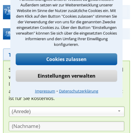
Außerdem setzen wir zur Weiterentwicklung unserer
Website im Sinne der Nutzer zusätzliche Cookies ein. Mit
Teste Dein Rechtswissen
dem Klick auf den Button "Cookies zulassen" stimmen Sie
der Verwendung der von uns für die genannten Zwecke
eingesetzten Cookies zu. Über den Button "Einstellungen
Hilfe bei Ihrer Anwaltsuche?
verwalten" können Sie sich über die eingesetzten Cookies
informieren und den Umfang Ihrer Einwilligung
konfigurieren.
Telefonhilfe
Beratungsanfrage
Cookies zulassen
Sie können hier Ihren Fall schildern. Anschließend
Einstellungen verwalten
werden sich spezialisierte Rechtsanwälte bei
Ihnen melden, um das weitere Vorgehen
⁃
abzuklären. Die Rückmeldung durch einen Anwalt
Impressum
Datenschutzerklärung
ist für Sie kostenlos.
(Anrede)