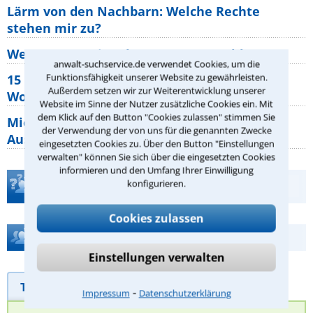
Lärm von den Nachbarn: Welche Rechte
stehen mir zu?
Wer muss Zweitwohnungssteuer zahlen?
anwalt-suchservice.de verwendet Cookies, um die
Funktionsfähigkeit unserer Website zu gewährleisten.
15 elementare Rechte, die jeder
Außerdem setzen wir zur Weiterentwicklung unserer
Wohnungseigentümer kennen sollte
Website im Sinne der Nutzer zusätzliche Cookies ein. Mit
dem Klick auf den Button "Cookies zulassen" stimmen Sie
Mietpreisbremse 2026: Alle Regeln,
der Verwendung der von uns für die genannten Zwecke
Ausnahmen und Rechte für Mieter
eingesetzten Cookies zu. Über den Button "Einstellungen
verwalten" können Sie sich über die eingesetzten Cookies
informieren und den Umfang Ihrer Einwilligung
konfigurieren.
Teste Dein Rechtswissen
Cookies zulassen
Hilfe bei Ihrer Anwaltsuche?
Einstellungen verwalten
Telefonhilfe
Beratungsanfrage
⁃
Impressum
Datenschutzerklärung