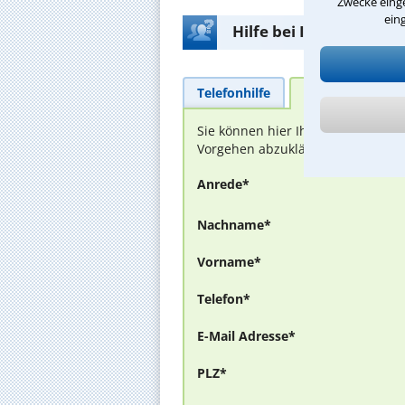
Zwecke einge
ein
Hilfe bei Ihrer Anwalt
Telefonhilfe
Beratungsanfra
Sie können hier Ihren Fall schild
Vorgehen abzuklären. Die Rückmel
Anrede*
Nachname*
Vorname*
Telefon*
E-Mail Adresse*
PLZ*