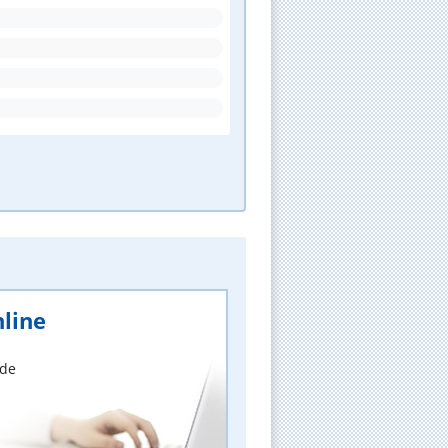
line
nde