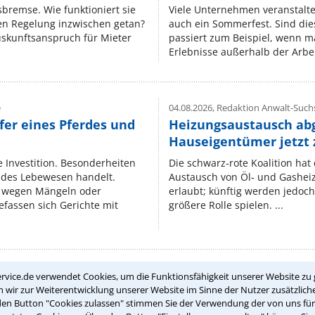
isbremse. Wie funktioniert sie
Viele Unternehmen veranstalt
nen Regelung inzwischen getan?
auch ein Sommerfest. Sind dies
uskunftsanspruch für Mieter
passiert zum Beispiel, wenn m
Erlebnisse außerhalb der Arbeit
e
04.08.2026,
Redaktion Anwalt-Suchs
fer eines Pferdes und
Heizungsaustausch ab
Hauseigentümer jetzt
e Investition. Besonderheiten
Die schwarz-rote Koalition ha
endes Lebewesen handelt.
Austausch von Öl‑ und Gasheiz
 wegen Mängeln oder
erlaubt; künftig werden jedoch
fassen sich Gerichte mit
größere Rolle spielen. ...
rvice.de verwendet Cookies, um die Funktionsfähigkeit unserer Website zu 
Teste Dein Rechtswissen
wir zur Weiterentwicklung unserer Website im Sinne der Nutzer zusätzliche
den Button "Cookies zulassen" stimmen Sie der Verwendung der von uns fü