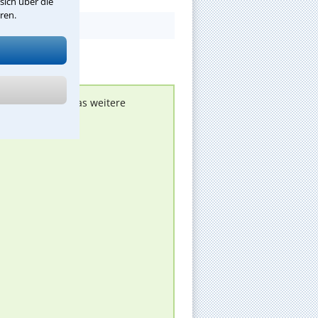
sich über die
ren.
nen melden, um das weitere