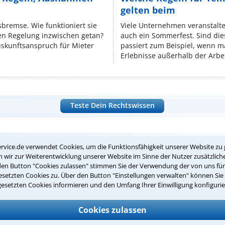
gelten beim
isbremse. Wie funktioniert sie
Viele Unternehmen veranstalt
nen Regelung inzwischen getan?
auch ein Sommerfest. Sind dies
uskunftsanspruch für Mieter
passiert zum Beispiel, wenn m
Erlebnisse außerhalb der Arbeit
Teste Dein Rechtswissen
suche?
rvice.de verwendet Cookies, um die Funktionsfähigkeit unserer Website zu 
wir zur Weiterentwicklung unserer Website im Sinne der Nutzer zusätzliche
den Button "Cookies zulassen" stimmen Sie der Verwendung der von uns fü
ge
setzten Cookies zu. Über den Button "Einstellungen verwalten" können Sie 
gesetzten Cookies informieren und den Umfang Ihrer Einwilligung konfigurie
ern. Anschließend werden sich spezialisierte Rechtsanwälte bei Ih
dung durch einen Anwalt ist für Sie kostenlos.
Cookies zulassen