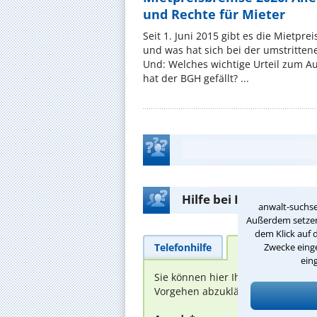
und Rechte für Mieter
Seit 1. Juni 2015 gibt es die Mietpre
und was hat sich bei der umstritte
Und: Welches wichtige Urteil zum A
hat der BGH gefällt? ...
Hilfe bei Ihrer Anwalt
anwalt-suchse
Außerdem setzen 
dem Klick auf 
Telefonhilfe
Beratungsanfra
Zwecke einge
ein
Sie können hier Ihren Fall schild
Vorgehen abzuklären. Die Rückmel