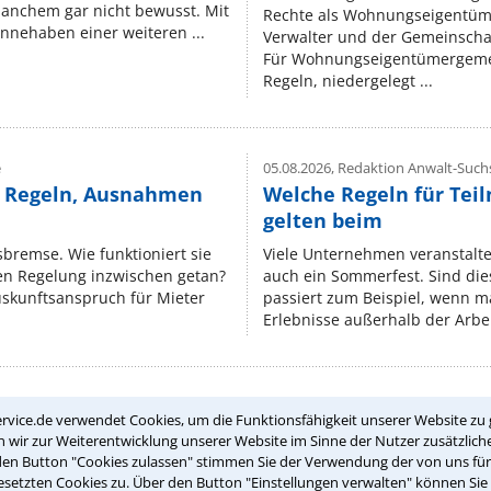
manchem gar nicht bewusst. Mit
Rechte als Wohnungseigentüm
nnehaben einer weiteren ...
Verwalter und der Gemeinschaf
Für Wohnungseigentümergemei
Regeln, niedergelegt ...
e
05.08.2026,
Redaktion Anwalt-Suchs
e Regeln, Ausnahmen
Welche Regeln für Teil
gelten beim
isbremse. Wie funktioniert sie
Viele Unternehmen veranstalt
nen Regelung inzwischen getan?
auch ein Sommerfest. Sind dies
uskunftsanspruch für Mieter
passiert zum Beispiel, wenn m
Erlebnisse außerhalb der Arbeit
rvice.de verwendet Cookies, um die Funktionsfähigkeit unserer Website zu 
Teste Dein Rechtswissen
wir zur Weiterentwicklung unserer Website im Sinne der Nutzer zusätzliche
den Button "Cookies zulassen" stimmen Sie der Verwendung der von uns fü
setzten Cookies zu. Über den Button "Einstellungen verwalten" können Sie 