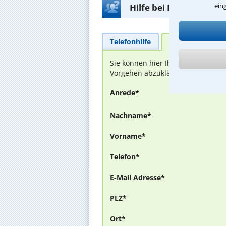
ein
Hilfe bei Ihrer Anwalt
Telefonhilfe
Beratungsanfra
Sie können hier Ihren Fall schild
Vorgehen abzuklären. Die Rückmel
Anrede*
Nachname*
Vorname*
Telefon*
E-Mail Adresse*
PLZ*
Ort*