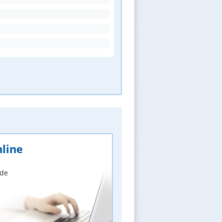
line
nde