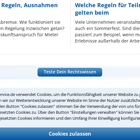
e Regeln, Ausnahmen
Welche Regeln für Teil
gelten beim
isbremse. Wie funktioniert sie
Viele Unternehmen veranstalt
nen Regelung inzwischen getan?
auch ein Sommerfest. Sind dies
uskunftsanspruch für Mieter
passiert zum Beispiel, wenn m
Erlebnisse außerhalb der Arbeit
Teste Dein Rechtswissen
suche?
rvice.de verwendet Cookies, um die Funktionsfähigkeit unserer Website zu 
wir zur Weiterentwicklung unserer Website im Sinne der Nutzer zusätzliche
den Button "Cookies zulassen" stimmen Sie der Verwendung der von uns fü
setzten Cookies zu. Über den Button "Einstellungen verwalten" können Sie 
ge
gesetzten Cookies informieren und den Umfang Ihrer Einwilligung konfigurie
ern. Anschließend werden sich spezialisierte Rechtsanwälte bei Ih
Cookies zulassen
dung durch einen Anwalt ist für Sie kostenlos.