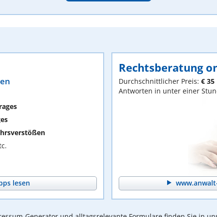
Rechtsberatung on
ten
Durchschnittlicher Preis:
€ 35
Antworten in unter einer Stu
rages
ges
hrsverstößen
c.
pps lesen
www.anwalt-
essum-Generator und alltagsrelevante Formulare finden Sie in un