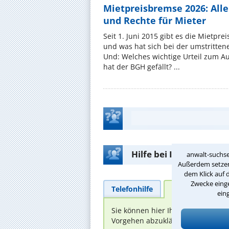
Mietpreisbremse 2026: All
und Rechte für Mieter
Seit 1. Juni 2015 gibt es die Mietpre
und was hat sich bei der umstritte
Und: Welches wichtige Urteil zum A
hat der BGH gefällt? ...
Hilfe bei Ihrer Anwalt
anwalt-suchse
Außerdem setzen 
dem Klick auf 
Zwecke einge
Telefonhilfe
Beratungsanfra
ein
Sie können hier Ihren Fall schild
Vorgehen abzuklären. Die Rückmel