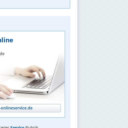
line
nde
onlineservice.de
serer
Service
Rubrik.