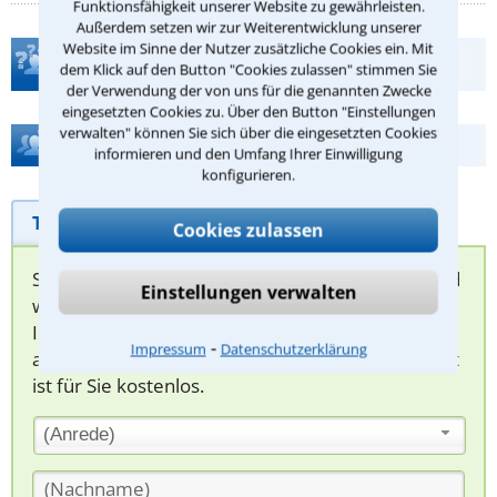
Funktionsfähigkeit unserer Website zu gewährleisten.
Außerdem setzen wir zur Weiterentwicklung unserer
Website im Sinne der Nutzer zusätzliche Cookies ein. Mit
Teste Dein Rechtswissen
dem Klick auf den Button "Cookies zulassen" stimmen Sie
der Verwendung der von uns für die genannten Zwecke
eingesetzten Cookies zu. Über den Button "Einstellungen
verwalten" können Sie sich über die eingesetzten Cookies
Hilfe bei Ihrer Anwaltsuche?
informieren und den Umfang Ihrer Einwilligung
konfigurieren.
Telefonhilfe
Beratungsanfrage
Cookies zulassen
Sie können hier Ihren Fall schildern. Anschließend
Einstellungen verwalten
werden sich spezialisierte Rechtsanwälte bei
Ihnen melden, um das weitere Vorgehen
⁃
Impressum
Datenschutzerklärung
abzuklären. Die Rückmeldung durch einen Anwalt
ist für Sie kostenlos.
(Anrede)