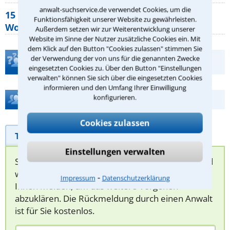
anwalt-suchservice.de verwendet Cookies, um die
15 elementare Rechte, die jeder
Funktionsfähigkeit unserer Website zu gewährleisten.
Wohnungseigentümer kennen sollte
Außerdem setzen wir zur Weiterentwicklung unserer
Website im Sinne der Nutzer zusätzliche Cookies ein. Mit
dem Klick auf den Button "Cookies zulassen" stimmen Sie
der Verwendung der von uns für die genannten Zwecke
Teste Dein Rechtswissen
eingesetzten Cookies zu. Über den Button "Einstellungen
verwalten" können Sie sich über die eingesetzten Cookies
informieren und den Umfang Ihrer Einwilligung
konfigurieren.
Hilfe bei Ihrer Anwaltsuche?
Cookies zulassen
Telefonhilfe
Beratungsanfrage
Einstellungen verwalten
Sie können hier Ihren Fall schildern. Anschließend
werden sich spezialisierte Rechtsanwälte bei
⁃
Impressum
Datenschutzerklärung
Ihnen melden, um das weitere Vorgehen
abzuklären. Die Rückmeldung durch einen Anwalt
ist für Sie kostenlos.