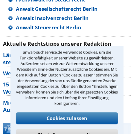
Anwalt Gesellschaftsrecht Berlin
Anwalt Insolvenzrecht Berlin
Anwalt Steuerrecht Berlin
Aktuelle Rechtstipps unserer Redaktion
anwalt-suchservice.de verwendet Cookies, um die
Lärm von den Nachbarn: Welche Rechte
Funktionsfähigkeit unserer Website zu gewährleisten.
stehen mir zu?
Außerdem setzen wir zur Weiterentwicklung unserer
Website im Sinne der Nutzer zusätzliche Cookies ein. Mit
Wer muss Zweitwohnungssteuer zahlen?
dem Klick auf den Button "Cookies zulassen" stimmen Sie
der Verwendung der von uns für die genannten Zwecke
15 elementare Rechte, die jeder
eingesetzten Cookies zu. Über den Button "Einstellungen
Wohnungseigentümer kennen sollte
verwalten" können Sie sich über die eingesetzten Cookies
informieren und den Umfang Ihrer Einwilligung
Mietpreisbremse 2026: Alle Regeln,
konfigurieren.
Ausnahmen und Rechte für Mieter
Cookies zulassen
Teste Dein Rechtswissen