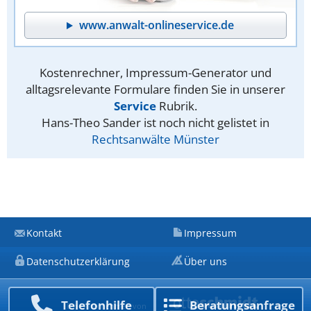
www.anwalt-onlineservice.de
Kostenrechner, Impressum-Generator und
alltagsrelevante Formulare finden Sie in unserer
Service
Rubrik.
Hans-Theo Sander ist noch nicht gelistet in
Rechtsanwälte Münster
Kontakt
Impressum
Datenschutzerklärung
Über uns
Telefon­hilfe
Beratungs­anfrage
Ein Unternehmen von