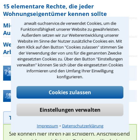
15 elementare Rechte, die jeder
Wohnungseigentümer kennen sollte
anwalt-suchservice.de verwendet Cookies, um die
Mietpreisbremse 2026: Alle Regeln,
Funktionsfähigkeit unserer Website zu gewährleisten.
Ausnahmen und Rechte für Mieter
Außerdem setzen wir zur Weiterentwicklung unserer
Website im Sinne der Nutzer zusätzliche Cookies ein. Mit
Welche Regeln für Teilnahme, Urlaub,
dem Klick auf den Button "Cookies zulassen" stimmen Sie
Arbeitszeit gelten beim
der Verwendung der von uns für die genannten Zwecke
eingesetzten Cookies zu. Über den Button "Einstellungen
verwalten" können Sie sich über die eingesetzten Cookies
informieren und den Umfang Ihrer Einwilligung
Teste Dein Rechtswissen
konfigurieren.
Cookies zulassen
Hilfe bei Ihrer Anwaltsuche?
Einstellungen verwalten
Telefonhilfe
Beratungsanfrage
⁃
Impressum
Datenschutzerklärung
Sie können hier Ihren Fall schildern. Anschließend