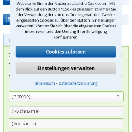
Website im Sinne der Nutzer zusätzliche Cookies ein. Mit
dem Klick auf den Button "Cookies zulassen" stimmen Sie
der Verwendung der von uns für die genannten Zwecke
Hilfe bei Ihrer Anwaltsuche?
eingesetzten Cookies zu. Über den Button "Einstellungen
verwalten" können Sie sich über die eingesetzten Cookies
informieren und den Umfang Ihrer Einwilligung
konfigurieren.
Telefonhilfe
Beratungsanfrage
Cookies zulassen
Sie können hier Ihren Fall schildern. Anschließend
werden sich spezialisierte Rechtsanwälte bei
Einstellungen verwalten
Ihnen melden, um das weitere Vorgehen
abzuklären. Die Rückmeldung durch einen Anwalt
⁃
ist für Sie kostenlos.
Impressum
Datenschutzerklärung
(Anrede)