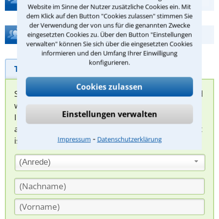
Website im Sinne der Nutzer zusätzliche Cookies ein. Mit
dem Klick auf den Button "Cookies zulassen" stimmen Sie
der Verwendung der von uns für die genannten Zwecke
Hilfe bei Ihrer Anwaltsuche?
eingesetzten Cookies zu. Über den Button "Einstellungen
verwalten" können Sie sich über die eingesetzten Cookies
informieren und den Umfang Ihrer Einwilligung
konfigurieren.
Telefonhilfe
Beratungsanfrage
Cookies zulassen
Sie können hier Ihren Fall schildern. Anschließend
werden sich spezialisierte Rechtsanwälte bei
Einstellungen verwalten
Ihnen melden, um das weitere Vorgehen
abzuklären. Die Rückmeldung durch einen Anwalt
⁃
Impressum
Datenschutzerklärung
ist für Sie kostenlos.
(Anrede)