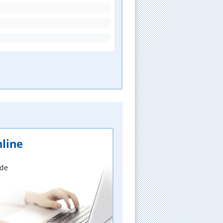
line
nde