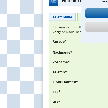
Hilfe bei Ihrer Anwalt
ein
Telefonhilfe
Beratungsanfra
Sie können hier Ihren Fall schild
Vorgehen abzuklären. Die Rückmel
Anrede*
Nachname*
Vorname*
Telefon*
E-Mail Adresse*
PLZ*
Ort*