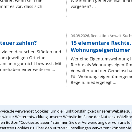
stalter, wenn sich die
Wie können genervte Nachbarn
mmt es vor, dass sich
vorgehen? ...
e
06.08.2026,
Redaktion Anwalt-Suchs
teuer zahlen?
15 elementare Rechte, 
Wohnungseigentümer k
n vielen deutschen Städten und
am jeweiligen Ort eine
Wer eine Eigentumswohnung hat
manchem gar nicht bewusst. Mit
Rechte als Wohnungseigentüm
nnehaben einer weiteren ...
Verwalter und der Gemeinschaf
Für Wohnungseigentümergemei
Regeln, niedergelegt ...
rvice.de verwendet Cookies, um die Funktionsfähigkeit unserer Website zu 
Teste Dein Rechtswissen
wir zur Weiterentwicklung unserer Website im Sinne der Nutzer zusätzliche
den Button "Cookies zulassen" stimmen Sie der Verwendung der von uns fü
setzten Cookies zu. Über den Button "Einstellungen verwalten" können Sie 