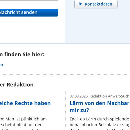
Kontaktdaten
 finden Sie hier:
en
rer Redaktion
e
07.08.2026,
Redaktion Anwalt-Suchs
elche Rechte haben
Lärm von den Nachbar
mir zu?
um: Man ist pünktlich am
Egal, ob Lärm durch spielende 
rscheint nicht auf der
benachbarten Bolzplatz erzeugt 