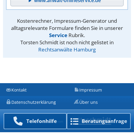
www.anwalt-onlineservice.de
Kostenrechner, Impressum-Generator und
alltagsrelevante Formulare finden Sie in unserer
Service
Rubrik.
Torsten Schmidt ist noch nicht gelistet in
Rechtsanwälte Hamburg
Kontakt
Impressum
Datenschutzerklärung
Über uns
Telefon­hilfe
Beratungs­anfrage
Ein Unternehmen von