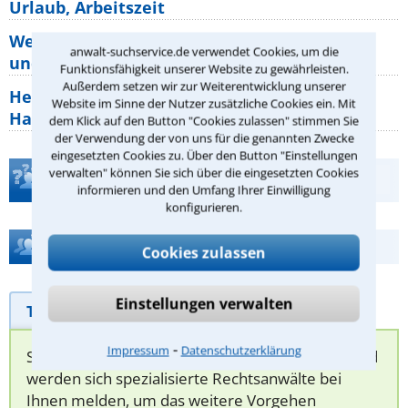
Urlaub, Arbeitszeit
Welche Rechte hat der Käufer eines Pferdes
anwalt-suchservice.de verwendet Cookies, um die
und wie macht man sie
Funktionsfähigkeit unserer Website zu gewährleisten.
Außerdem setzen wir zur Weiterentwicklung unserer
Heizungsaustausch abgesagt: Was müssen
Website im Sinne der Nutzer zusätzliche Cookies ein. Mit
Hauseigentümer jetzt zum Thema
dem Klick auf den Button "Cookies zulassen" stimmen Sie
der Verwendung der von uns für die genannten Zwecke
eingesetzten Cookies zu. Über den Button "Einstellungen
verwalten" können Sie sich über die eingesetzten Cookies
Teste Dein Rechtswissen
informieren und den Umfang Ihrer Einwilligung
konfigurieren.
Hilfe bei Ihrer Anwaltsuche?
Cookies zulassen
Einstellungen verwalten
Telefonhilfe
Beratungsanfrage
⁃
Impressum
Datenschutzerklärung
Sie können hier Ihren Fall schildern. Anschließend
werden sich spezialisierte Rechtsanwälte bei
Ihnen melden, um das weitere Vorgehen