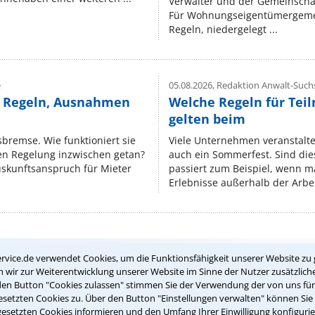
Verwalter und der Gemeinschaf
Für Wohnungseigentümergemei
Regeln, niedergelegt ...
e
05.08.2026,
Redaktion Anwalt-Suchs
e Regeln, Ausnahmen
Welche Regeln für Teil
gelten beim
isbremse. Wie funktioniert sie
Viele Unternehmen veranstalt
nen Regelung inzwischen getan?
auch ein Sommerfest. Sind dies
uskunftsanspruch für Mieter
passiert zum Beispiel, wenn m
Erlebnisse außerhalb der Arbeit
Teste Dein Rechtswissen
rvice.de verwendet Cookies, um die Funktionsfähigkeit unserer Website zu 
wir zur Weiterentwicklung unserer Website im Sinne der Nutzer zusätzliche
den Button "Cookies zulassen" stimmen Sie der Verwendung der von uns fü
setzten Cookies zu. Über den Button "Einstellungen verwalten" können Sie 
suche?
gesetzten Cookies informieren und den Umfang Ihrer Einwilligung konfigurie