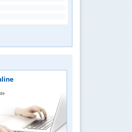
line
nde