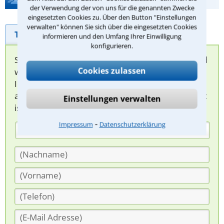
der Verwendung der von uns für die genannten Zwecke
eingesetzten Cookies zu. Über den Button "Einstellungen
verwalten" können Sie sich über die eingesetzten Cookies
Telefonhilfe
Beratungsanfrage
informieren und den Umfang Ihrer Einwilligung
konfigurieren.
Sie können hier Ihren Fall schildern. Anschließend
Cookies zulassen
werden sich spezialisierte Rechtsanwälte bei
Ihnen melden, um das weitere Vorgehen
abzuklären. Die Rückmeldung durch einen Anwalt
Einstellungen verwalten
ist für Sie kostenlos.
⁃
Impressum
Datenschutzerklärung
(Anrede)