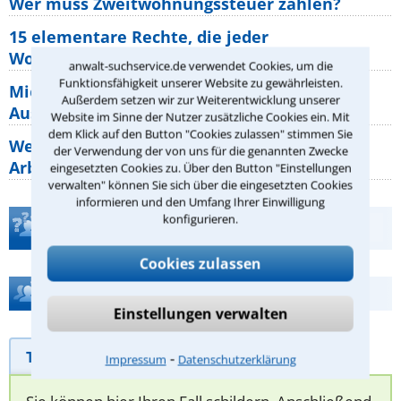
Wer muss Zweitwohnungssteuer zahlen?
15 elementare Rechte, die jeder
Wohnungseigentümer kennen sollte
anwalt-suchservice.de verwendet Cookies, um die
Funktionsfähigkeit unserer Website zu gewährleisten.
Mietpreisbremse 2026: Alle Regeln,
Außerdem setzen wir zur Weiterentwicklung unserer
Ausnahmen und Rechte für Mieter
Website im Sinne der Nutzer zusätzliche Cookies ein. Mit
dem Klick auf den Button "Cookies zulassen" stimmen Sie
Welche Regeln für Teilnahme, Urlaub,
der Verwendung der von uns für die genannten Zwecke
Arbeitszeit gelten beim
eingesetzten Cookies zu. Über den Button "Einstellungen
verwalten" können Sie sich über die eingesetzten Cookies
informieren und den Umfang Ihrer Einwilligung
konfigurieren.
Teste Dein Rechtswissen
Cookies zulassen
Hilfe bei Ihrer Anwaltsuche?
Einstellungen verwalten
Telefonhilfe
Beratungsanfrage
⁃
Impressum
Datenschutzerklärung