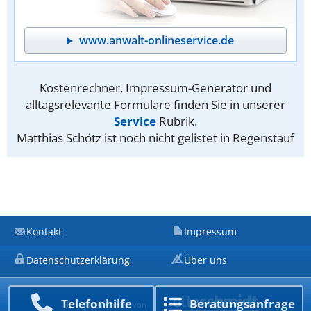
www.anwalt-onlineservice.de
Kostenrechner, Impressum-Generator und
alltagsrelevante Formulare finden Sie in unserer
Service
Rubrik.
Matthias Schötz ist noch nicht gelistet in Regenstauf
Kontakt
Impressum
Datenschutzerklärung
Über uns
Telefon­hilfe
Beratungs­anfrage
Ein Unternehmen von