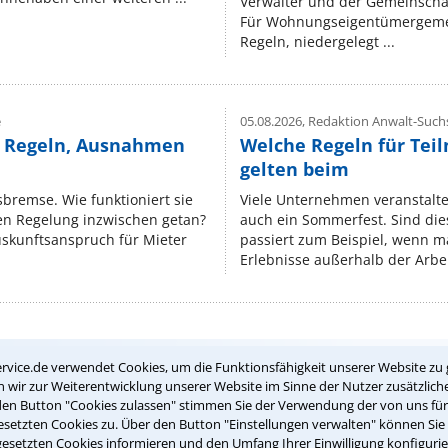
Verwalter und der Gemeinschaf
Für Wohnungseigentümergemei
Regeln, niedergelegt ...
e
05.08.2026,
Redaktion Anwalt-Suchs
e Regeln, Ausnahmen
Welche Regeln für Teil
gelten beim
isbremse. Wie funktioniert sie
Viele Unternehmen veranstalt
nen Regelung inzwischen getan?
auch ein Sommerfest. Sind dies
uskunftsanspruch für Mieter
passiert zum Beispiel, wenn m
Erlebnisse außerhalb der Arbeit
Teste Dein Rechtswissen
rvice.de verwendet Cookies, um die Funktionsfähigkeit unserer Website zu 
wir zur Weiterentwicklung unserer Website im Sinne der Nutzer zusätzliche
den Button "Cookies zulassen" stimmen Sie der Verwendung der von uns fü
setzten Cookies zu. Über den Button "Einstellungen verwalten" können Sie 
suche?
gesetzten Cookies informieren und den Umfang Ihrer Einwilligung konfigurie