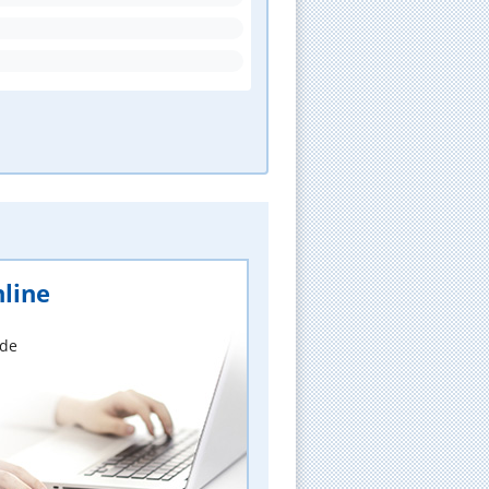
line
nde