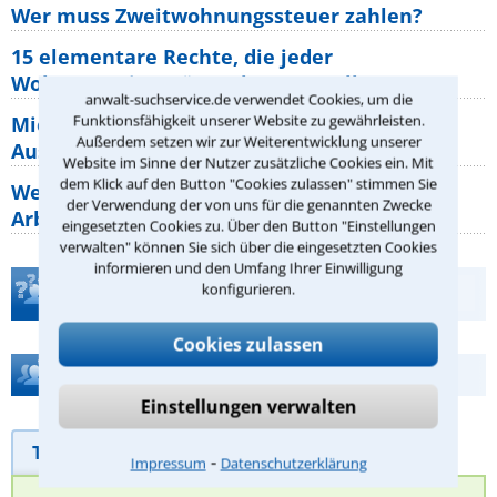
Wer muss Zweitwohnungssteuer zahlen?
15 elementare Rechte, die jeder
Wohnungseigentümer kennen sollte
anwalt-suchservice.de verwendet Cookies, um die
Mietpreisbremse 2026: Alle Regeln,
Funktionsfähigkeit unserer Website zu gewährleisten.
Außerdem setzen wir zur Weiterentwicklung unserer
Ausnahmen und Rechte für Mieter
Website im Sinne der Nutzer zusätzliche Cookies ein. Mit
dem Klick auf den Button "Cookies zulassen" stimmen Sie
Welche Regeln für Teilnahme, Urlaub,
der Verwendung der von uns für die genannten Zwecke
Arbeitszeit gelten beim
eingesetzten Cookies zu. Über den Button "Einstellungen
verwalten" können Sie sich über die eingesetzten Cookies
informieren und den Umfang Ihrer Einwilligung
Teste Dein Rechtswissen
konfigurieren.
Cookies zulassen
Hilfe bei Ihrer Anwaltsuche?
Einstellungen verwalten
Telefonhilfe
Beratungsanfrage
⁃
Impressum
Datenschutzerklärung