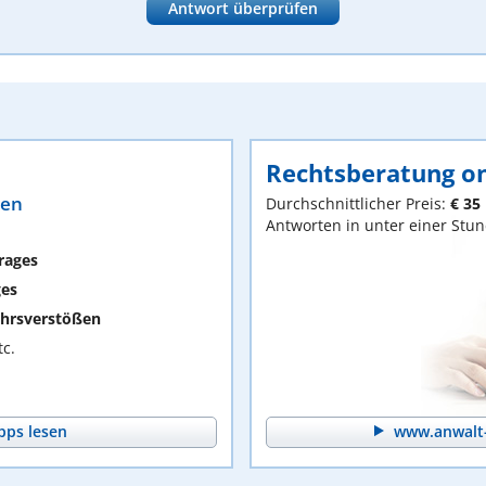
Antwort überprüfen
Rechtsberatung on
ten
Durchschnittlicher Preis:
€ 35
Antworten in unter einer Stu
rages
ges
hrsverstößen
c.
pps lesen
www.anwalt-