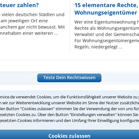
teuer zahlen?
15 elementare Rechte, 
Wohnungseigentümer k
n vielen deutschen Städten und
am jeweiligen Ort eine
Wer eine Eigentumswohnung hat
manchem gar nicht bewusst. Mit
Rechte als Wohnungseigentüm
nnehaben einer weiteren ...
Verwalter und der Gemeinschaf
Für Wohnungseigentümergemei
Regeln, niedergelegt ...
Teste Dein Rechtswissen
rvice.de verwendet Cookies, um die Funktionsfähigkeit unserer Website zu 
suche?
wir zur Weiterentwicklung unserer Website im Sinne der Nutzer zusätzliche
den Button "Cookies zulassen" stimmen Sie der Verwendung der von uns fü
setzten Cookies zu. Über den Button "Einstellungen verwalten" können Sie 
gesetzten Cookies informieren und den Umfang Ihrer Einwilligung konfigurie
ge
ern. Anschließend werden sich spezialisierte Rechtsanwälte bei Ih
Cookies zulassen