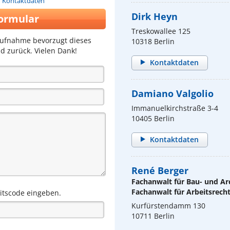
n Kontaktdaten
Dirk Heyn
ormular
Treskowallee 125
aufnahme bevorzugt dieses
10318 Berlin
d zurück. Vielen Dank!
Kontaktdaten
Damiano Valgolio
Immanuelkirchstraße 3-4
10405 Berlin
Kontaktdaten
René Berger
Fachanwalt für Bau- und Ar
Fachanwalt für Arbeitsrech
eitscode eingeben.
Kurfürstendamm 130
10711 Berlin