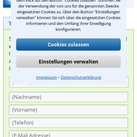
dem Klick auf den Button "Cookies zulassen" stimmen Sie
Hilfe bei Ihrer Anwaltsuche?
der Verwendung der von uns für die genannten Zwecke
eingesetzten Cookies zu. Über den Button "Einstellungen
verwalten" können Sie sich über die eingesetzten Cookies
Telefonhilfe
Beratungsanfrage
informieren und den Umfang Ihrer Einwilligung
konfigurieren.
Sie können hier Ihren Fall schildern. Anschließend
Cookies zulassen
werden sich spezialisierte Rechtsanwälte bei
Ihnen melden, um das weitere Vorgehen
abzuklären. Die Rückmeldung durch einen Anwalt
Einstellungen verwalten
ist für Sie kostenlos.
⁃
Impressum
Datenschutzerklärung
(Anrede)