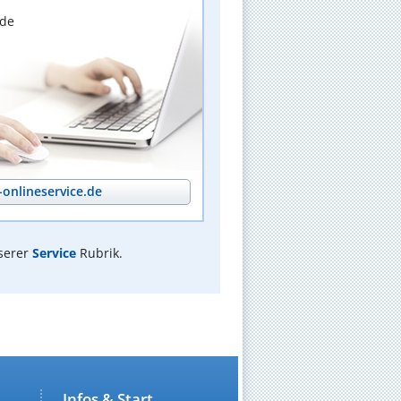
nde
onlineservice.de
serer
Service
Rubrik.
Infos & Start