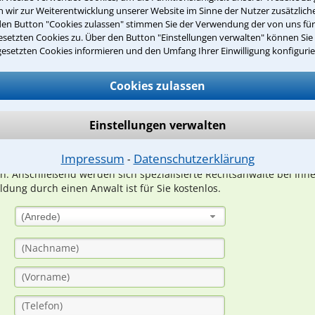
wir zur Weiterentwicklung unserer Website im Sinne der Nutzer zusätzliche
den Button "Cookies zulassen" stimmen Sie der Verwendung der von uns fü
setzten Cookies zu. Über den Button "Einstellungen verwalten" können Sie 
Teste Dein Rechtswissen
gesetzten Cookies informieren und den Umfang Ihrer Einwilligung konfigurie
Cookies zulassen
suche?
Einstellungen verwalten
ge
Impressum
Datenschutzerklärung
⁃
ern. Anschließend werden sich spezialisierte Rechtsanwälte bei Ih
dung durch einen Anwalt ist für Sie kostenlos.
(Anrede)