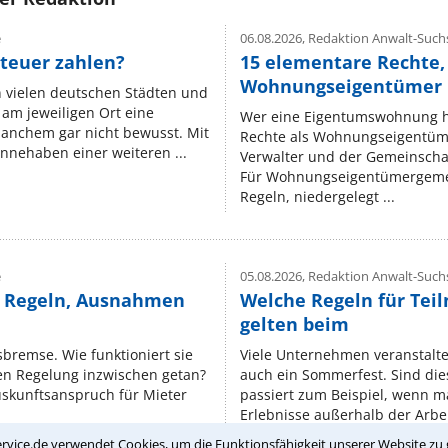
e
06.08.2026,
Redaktion Anwalt-Suchs
teuer zahlen?
15 elementare Rechte, 
Wohnungseigentümer k
n vielen deutschen Städten und
am jeweiligen Ort eine
Wer eine Eigentumswohnung hat
manchem gar nicht bewusst. Mit
Rechte als Wohnungseigentüm
nnehaben einer weiteren ...
Verwalter und der Gemeinschaf
Für Wohnungseigentümergemei
Regeln, niedergelegt ...
e
05.08.2026,
Redaktion Anwalt-Suchs
e Regeln, Ausnahmen
Welche Regeln für Teil
gelten beim
isbremse. Wie funktioniert sie
Viele Unternehmen veranstalt
nen Regelung inzwischen getan?
auch ein Sommerfest. Sind dies
uskunftsanspruch für Mieter
passiert zum Beispiel, wenn m
Erlebnisse außerhalb der Arbeit
rvice.de verwendet Cookies, um die Funktionsfähigkeit unserer Website zu 