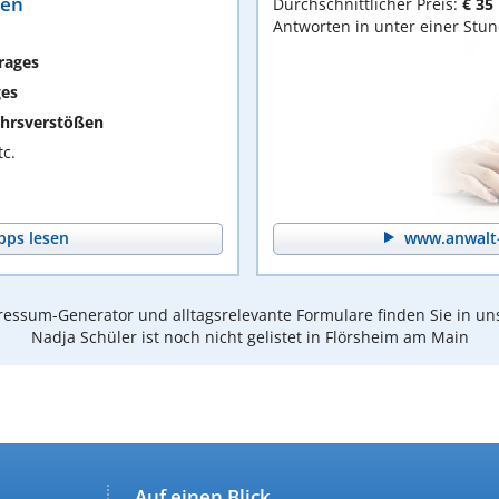
ten
Durchschnittlicher Preis:
€ 35
Antworten in unter einer Stu
rages
ges
hrsverstößen
c.
pps lesen
www.anwalt-
essum-Generator und alltagsrelevante Formulare finden Sie in un
Nadja Schüler ist noch nicht gelistet in Flörsheim am Main
Auf einen Blick