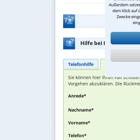
Außerdem setzen 
dem Klick auf 
Zwecke einge
ein
Hilfe bei Ihrer Anwalt
Telefonhilfe
Beratungsanfra
Sie können hier Ihren Fall schild
Vorgehen abzuklären. Die Rückmel
Anrede*
Nachname*
Vorname*
Telefon*