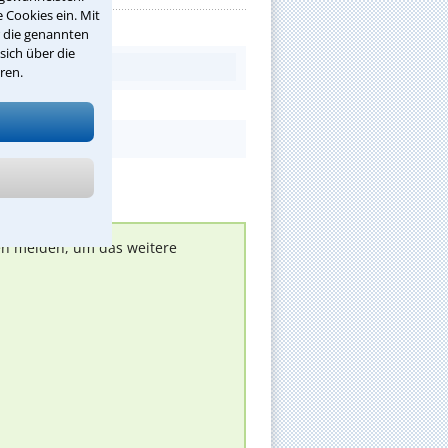
 Cookies ein. Mit
r die genannten
sich über die
ren.
nen melden, um das weitere