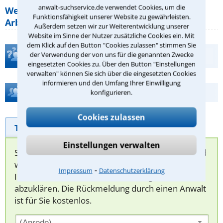
anwalt-suchservice.de verwendet Cookies, um die
Welche Regeln für Teilnahme, Urlaub,
Funktionsfähigkeit unserer Website zu gewährleisten.
Arbeitszeit gelten beim
Außerdem setzen wir zur Weiterentwicklung unserer
Website im Sinne der Nutzer zusätzliche Cookies ein. Mit
dem Klick auf den Button "Cookies zulassen" stimmen Sie
der Verwendung der von uns für die genannten Zwecke
Teste Dein Rechtswissen
eingesetzten Cookies zu. Über den Button "Einstellungen
verwalten" können Sie sich über die eingesetzten Cookies
informieren und den Umfang Ihrer Einwilligung
Hilfe bei Ihrer Anwaltsuche?
konfigurieren.
Cookies zulassen
Telefonhilfe
Beratungsanfrage
Einstellungen verwalten
Sie können hier Ihren Fall schildern. Anschließend
werden sich spezialisierte Rechtsanwälte bei
⁃
Impressum
Datenschutzerklärung
Ihnen melden, um das weitere Vorgehen
abzuklären. Die Rückmeldung durch einen Anwalt
ist für Sie kostenlos.
(Anrede)