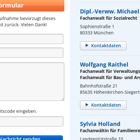
ormular
Dipl.-Verww. Michael
Fachanwalt für Sozialrecht
aufnahme bevorzugt dieses
d zurück. Vielen Dank!
Sophienstraße 1
80333 München
Kontaktdaten
Wolfgang Raithel
Fachanwalt für Verwaltung
Fachanwalt für Bau- und Ar
Bahnhofstraße 21
85635 Höhenkirchen-Sieger
Kontaktdaten
eitscode eingeben.
Sylvia Holland
Fachanwältin für Familienr
Landgestütstraße 10