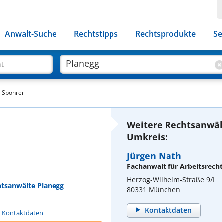
Anwalt-Suche
Rechtstipps
Rechtsprodukte
Se
ht
r Spohrer
Weitere Rechtsanwäl
Umkreis:
Jürgen Nath
Fachanwalt für Arbeitsrech
Herzog-Wilhelm-Straße 9/I
htsanwälte Planegg
80331 München
Kontaktdaten
n Kontaktdaten