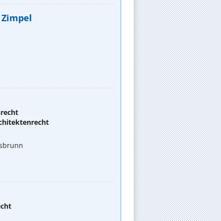
 Zimpel
srecht
chitektenrecht
tsbrunn
echt