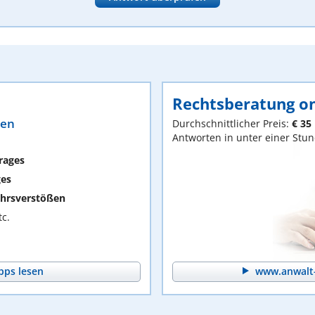
Rechtsberatung on
ten
Durchschnittlicher Preis:
€ 35
Antworten in unter einer Stu
rages
ges
hrsverstößen
c.
pps lesen
www.anwalt-