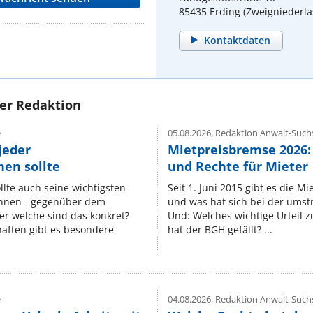
85435 Erding (Zweigniederl
Kontaktdaten
rer Redaktion
e
05.08.2026,
Redaktion Anwalt-Suchs
jeder
Mietpreisbremse 2026:
en sollte
und Rechte für Mieter
lte auch seine wichtigsten
Seit 1. Juni 2015 gibt es die M
nnen - gegenüber dem
und was hat sich bei der umst
er welche sind das konkret?
Und: Welches wichtige Urteil 
ften gibt es besondere
hat der BGH gefällt? ...
e
04.08.2026,
Redaktion Anwalt-Suchs