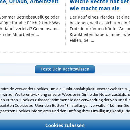
e, Urlaub, Arbeitszeit
Welche Rechte hat der
wie macht man sie
 Sommer Betriebsausflüge oder
Der Kauf eines Pferdes ist ein
lüge für alle Pflicht? Und: Was
bestehen, weil es sich um ein
ch dabei verletzt? Gemeinsame
Trotzdem können Käufer Ansp
n die Mitarbeiter ...
Krankheiten haben. Immer wied
Fällen, bei ...
Teste Dein Rechtswissen
rvice.de verwendet Cookies, um die Funktionsfähigkeit unserer Website zu 
suche?
wir zur Weiterentwicklung unserer Website im Sinne der Nutzer zusätzliche
den Button "Cookies zulassen" stimmen Sie der Verwendung der von uns fü
setzten Cookies zu. Über den Button "Einstellungen verwalten" können Sie 
ge
gesetzten Cookies informieren und den Umfang Ihrer Einwilligung konfigurie
ern. Anschließend werden sich spezialisierte Rechtsanwälte bei Ih
Cookies zulassen
dung durch einen Anwalt ist für Sie kostenlos.