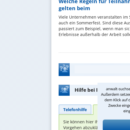
Welche Regeln für Teilnahm
gelten beim
Viele Unternehmen veranstalten im
auch ein Sommerfest. Sind diese Ausf
passiert zum Beispiel, wenn man si
Erlebnisse außerhalb der Arbeit solle
anwalt-suchse
Hilfe bei Ihrer Anwalt
Außerdem setzen 
dem Klick auf 
Zwecke einge
Telefonhilfe
Beratungsanfra
ein
Sie können hier Ihren Fall schild
Vorgehen abzuklären. Die Rückmel