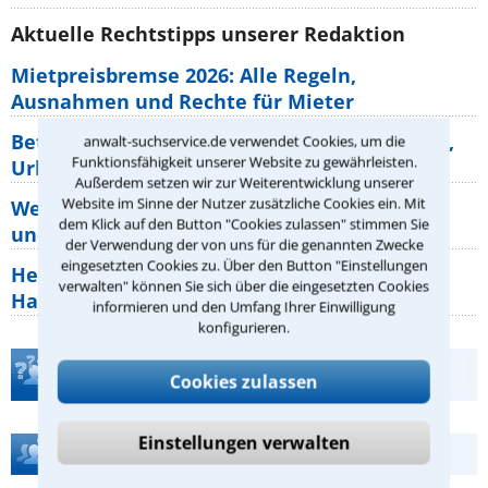
Aktuelle Rechtstipps unserer Redaktion
Mietpreisbremse 2026: Alle Regeln,
Ausnahmen und Rechte für Mieter
Betriebsausflug: 11 Antworten zu Teilnahme,
anwalt-suchservice.de verwendet Cookies, um die
Funktionsfähigkeit unserer Website zu gewährleisten.
Urlaub, Arbeitszeit
Außerdem setzen wir zur Weiterentwicklung unserer
Website im Sinne der Nutzer zusätzliche Cookies ein. Mit
Welche Rechte hat der Käufer eines Pferdes
dem Klick auf den Button "Cookies zulassen" stimmen Sie
und wie macht man sie
der Verwendung der von uns für die genannten Zwecke
eingesetzten Cookies zu. Über den Button "Einstellungen
Heizungsaustausch abgesagt: Was müssen
verwalten" können Sie sich über die eingesetzten Cookies
Hauseigentümer jetzt zum Thema
informieren und den Umfang Ihrer Einwilligung
konfigurieren.
Teste Dein Rechtswissen
Cookies zulassen
Einstellungen verwalten
Hilfe bei Ihrer Anwaltsuche?