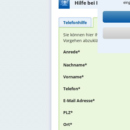
Hilfe bei Ihrer Anwalt
ein
Telefonhilfe
Beratungsanfra
Sie können hier Ihren Fall schild
Vorgehen abzuklären. Die Rückmel
Anrede*
Nachname*
Vorname*
Telefon*
E-Mail Adresse*
PLZ*
Ort*