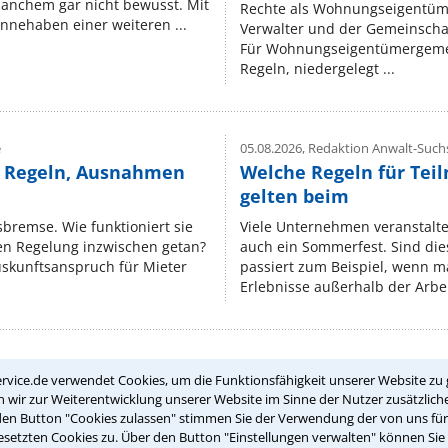
manchem gar nicht bewusst. Mit
Rechte als Wohnungseigentüm
nnehaben einer weiteren ...
Verwalter und der Gemeinschaf
Für Wohnungseigentümergemei
Regeln, niedergelegt ...
e
05.08.2026,
Redaktion Anwalt-Suchs
e Regeln, Ausnahmen
Welche Regeln für Teil
gelten beim
isbremse. Wie funktioniert sie
Viele Unternehmen veranstalt
nen Regelung inzwischen getan?
auch ein Sommerfest. Sind dies
uskunftsanspruch für Mieter
passiert zum Beispiel, wenn m
Erlebnisse außerhalb der Arbeit
rvice.de verwendet Cookies, um die Funktionsfähigkeit unserer Website zu 
Teste Dein Rechtswissen
wir zur Weiterentwicklung unserer Website im Sinne der Nutzer zusätzliche
den Button "Cookies zulassen" stimmen Sie der Verwendung der von uns fü
setzten Cookies zu. Über den Button "Einstellungen verwalten" können Sie 