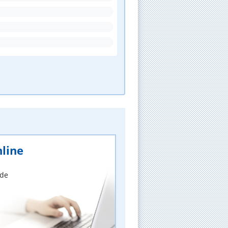
line
nde