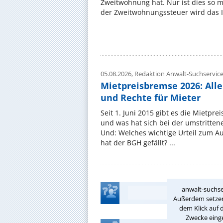
Zweitwohnung hat. Nur ist dies so 
der Zweitwohnungssteuer wird das I
05.08.2026,
Redaktion Anwalt-Suchservic
Mietpreisbremse 2026: All
und Rechte für Mieter
Seit 1. Juni 2015 gibt es die Mietpre
und was hat sich bei der umstritte
Und: Welches wichtige Urteil zum A
hat der BGH gefällt? ...
anwalt-suchse
Außerdem setzen 
dem Klick auf 
Zwecke einge