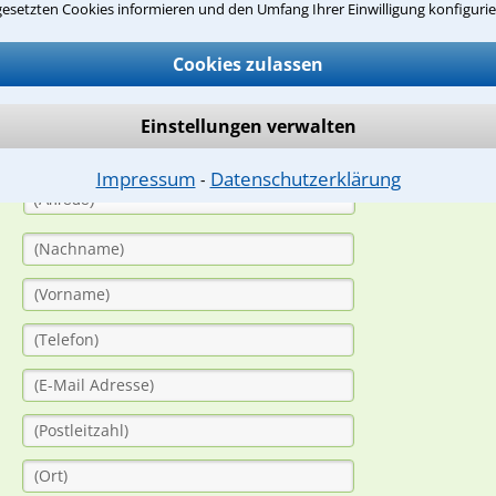
suche?
gesetzten Cookies informieren und den Umfang Ihrer Einwilligung konfigurie
Cookies zulassen
ge
Einstellungen verwalten
ern. Anschließend werden sich spezialisierte Rechtsanwälte bei Ih
dung durch einen Anwalt ist für Sie kostenlos.
Impressum
Datenschutzerklärung
⁃
(Anrede)