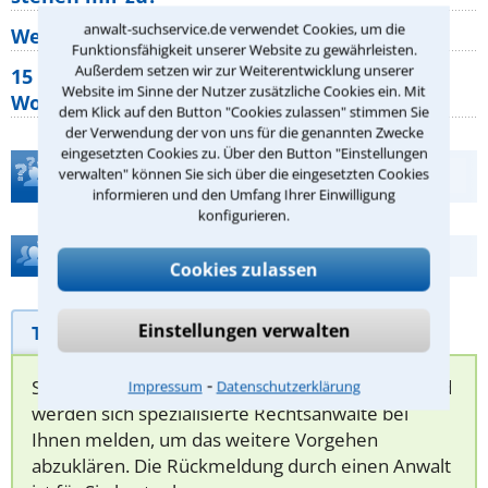
anwalt-suchservice.de verwendet Cookies, um die
Wer muss Zweitwohnungssteuer zahlen?
Funktionsfähigkeit unserer Website zu gewährleisten.
Außerdem setzen wir zur Weiterentwicklung unserer
15 elementare Rechte, die jeder
Website im Sinne der Nutzer zusätzliche Cookies ein. Mit
Wohnungseigentümer kennen sollte
dem Klick auf den Button "Cookies zulassen" stimmen Sie
der Verwendung der von uns für die genannten Zwecke
eingesetzten Cookies zu. Über den Button "Einstellungen
Teste Dein Rechtswissen
verwalten" können Sie sich über die eingesetzten Cookies
informieren und den Umfang Ihrer Einwilligung
konfigurieren.
Hilfe bei Ihrer Anwaltsuche?
Cookies zulassen
Einstellungen verwalten
Telefonhilfe
Beratungsanfrage
⁃
Sie können hier Ihren Fall schildern. Anschließend
Impressum
Datenschutzerklärung
werden sich spezialisierte Rechtsanwälte bei
Ihnen melden, um das weitere Vorgehen
abzuklären. Die Rückmeldung durch einen Anwalt