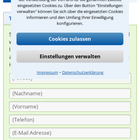
eingesetzten Cookies zu. Über den Button "Einstellungen
verwalten" können Sie sich über die eingesetzten Cookies
informieren und den Umfang Ihrer Einwilligung
Telefonhilfe
Beratungsanfrage
konfigurieren.
Sie können hier Ihren Fall schildern. Anschließend
Cookies zulassen
werden sich spezialisierte Rechtsanwälte bei
Ihnen melden, um das weitere Vorgehen
Einstellungen verwalten
abzuklären. Die Rückmeldung durch einen Anwalt
ist für Sie kostenlos.
⁃
Impressum
Datenschutzerklärung
(Anrede)