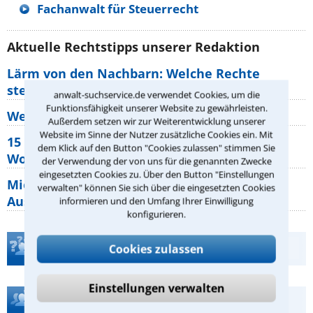
Fachanwalt für Steuerrecht
Aktuelle Rechtstipps unserer Redaktion
Lärm von den Nachbarn: Welche Rechte
stehen mir zu?
anwalt-suchservice.de verwendet Cookies, um die
Funktionsfähigkeit unserer Website zu gewährleisten.
Wer muss Zweitwohnungssteuer zahlen?
Außerdem setzen wir zur Weiterentwicklung unserer
Website im Sinne der Nutzer zusätzliche Cookies ein. Mit
15 elementare Rechte, die jeder
dem Klick auf den Button "Cookies zulassen" stimmen Sie
Wohnungseigentümer kennen sollte
der Verwendung der von uns für die genannten Zwecke
eingesetzten Cookies zu. Über den Button "Einstellungen
Mietpreisbremse 2026: Alle Regeln,
verwalten" können Sie sich über die eingesetzten Cookies
Ausnahmen und Rechte für Mieter
informieren und den Umfang Ihrer Einwilligung
konfigurieren.
Teste Dein Rechtswissen
Cookies zulassen
Einstellungen verwalten
Hilfe bei Ihrer Anwaltsuche?