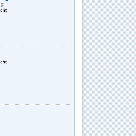
g)
echt
echt