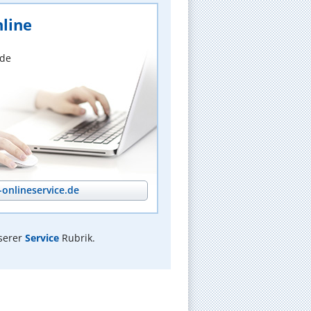
line
nde
onlineservice.de
serer
Service
Rubrik.