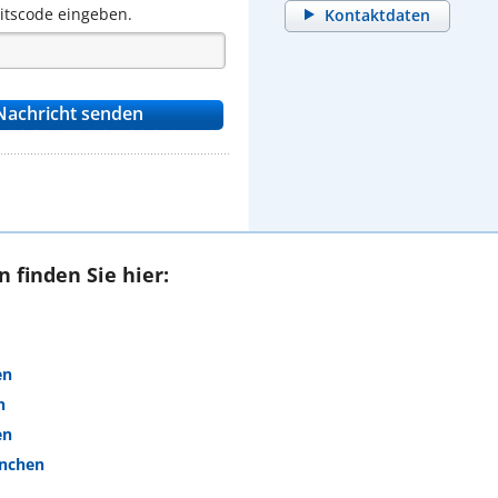
eitscode eingeben.
Kontaktdaten
 finden Sie hier:
en
n
en
ünchen