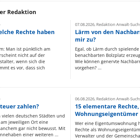
rer Redaktion
e
07.08.2026,
Redaktion Anwalt-Suchs
elche Rechte haben
Lärm von den Nachbar
mir zu?
um: Man ist pünktlich am
Egal, ob Lärm durch spielende 
rscheint nicht auf der
benachbarten Bolzplatz erzeugt 
stalter, wenn sich die
Wie können genervte Nachbarn
mmt es vor, dass sich
vorgehen? ...
e
06.08.2026,
Redaktion Anwalt-Suchs
teuer zahlen?
15 elementare Rechte, 
Wohnungseigentümer k
n vielen deutschen Städten und
am jeweiligen Ort eine
Wer eine Eigentumswohnung hat
manchem gar nicht bewusst. Mit
Rechte als Wohnungseigentüm
nnehaben einer weiteren ...
Verwalter und der Gemeinschaf