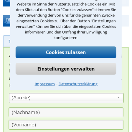
Website im Sinne der Nutzer zusätzliche Cookies ein. Mit
dem Klick auf den Button "Cookies zulassen" stimmen Sie
der Verwendung der von uns für die genannten Zwecke
Hilfe bei Ihrer Anwaltsuche?
eingesetzten Cookies zu. Über den Button "Einstellungen
verwalten" können Sie sich über die eingesetzten Cookies
informieren und den Umfang Ihrer Einwilligung
konfigurieren.
Telefonhilfe
Beratungsanfrage
Cookies zulassen
Sie können hier Ihren Fall schildern. Anschließend
werden sich spezialisierte Rechtsanwälte bei
Einstellungen verwalten
Ihnen melden, um das weitere Vorgehen
abzuklären. Die Rückmeldung durch einen Anwalt
⁃
Impressum
Datenschutzerklärung
ist für Sie kostenlos.
(Anrede)