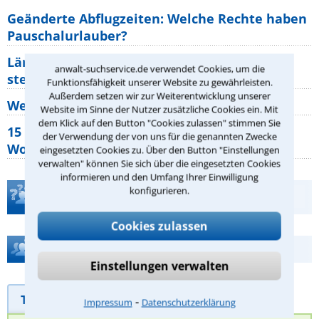
Geänderte Abflugzeiten: Welche Rechte haben
Pauschalurlauber?
Lärm von den Nachbarn: Welche Rechte
anwalt-suchservice.de verwendet Cookies, um die
stehen mir zu?
Funktionsfähigkeit unserer Website zu gewährleisten.
Außerdem setzen wir zur Weiterentwicklung unserer
Wer muss Zweitwohnungssteuer zahlen?
Website im Sinne der Nutzer zusätzliche Cookies ein. Mit
dem Klick auf den Button "Cookies zulassen" stimmen Sie
15 elementare Rechte, die jeder
der Verwendung der von uns für die genannten Zwecke
Wohnungseigentümer kennen sollte
eingesetzten Cookies zu. Über den Button "Einstellungen
verwalten" können Sie sich über die eingesetzten Cookies
informieren und den Umfang Ihrer Einwilligung
konfigurieren.
Teste Dein Rechtswissen
Cookies zulassen
Hilfe bei Ihrer Anwaltsuche?
Einstellungen verwalten
Telefonhilfe
Beratungsanfrage
⁃
Impressum
Datenschutzerklärung