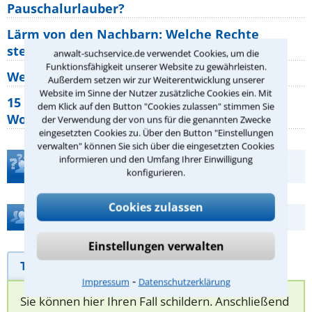
Pauschalurlauber?
Lärm von den Nachbarn: Welche Rechte
stehen mir zu?
anwalt-suchservice.de verwendet Cookies, um die
Funktionsfähigkeit unserer Website zu gewährleisten.
Wer muss Zweitwohnungssteuer zahlen?
Außerdem setzen wir zur Weiterentwicklung unserer
Website im Sinne der Nutzer zusätzliche Cookies ein. Mit
15 elementare Rechte, die jeder
dem Klick auf den Button "Cookies zulassen" stimmen Sie
Wohnungseigentümer kennen sollte
der Verwendung der von uns für die genannten Zwecke
eingesetzten Cookies zu. Über den Button "Einstellungen
verwalten" können Sie sich über die eingesetzten Cookies
informieren und den Umfang Ihrer Einwilligung
Teste Dein Rechtswissen
konfigurieren.
Cookies zulassen
Hilfe bei Ihrer Anwaltsuche?
Einstellungen verwalten
Telefonhilfe
Beratungsanfrage
⁃
Impressum
Datenschutzerklärung
Sie können hier Ihren Fall schildern. Anschließend