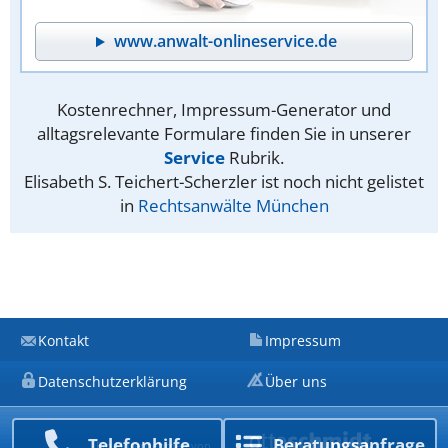
www.anwalt-onlineservice.de
Kostenrechner, Impressum-Generator und
alltagsrelevante Formulare finden Sie in unserer
Service
Rubrik.
Elisabeth S. Teichert-Scherzler ist noch nicht gelistet
in
Rechtsanwälte München
Kontakt
Impressum
Datenschutzerklärung
Über uns
Telefon­hilfe
Beratungs­anfrage
Ein Unternehmen von