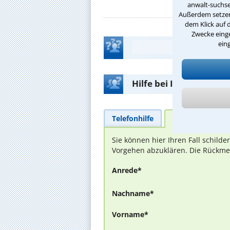
anwalt-suchse
Außerdem setzen 
dem Klick auf 
Zwecke einge
ein
Hilfe bei Ihrer Anwalt
Telefonhilfe
Beratungsanfra
Sie können hier Ihren Fall schild
Vorgehen abzuklären. Die Rückmel
Anrede*
Nachname*
Vorname*