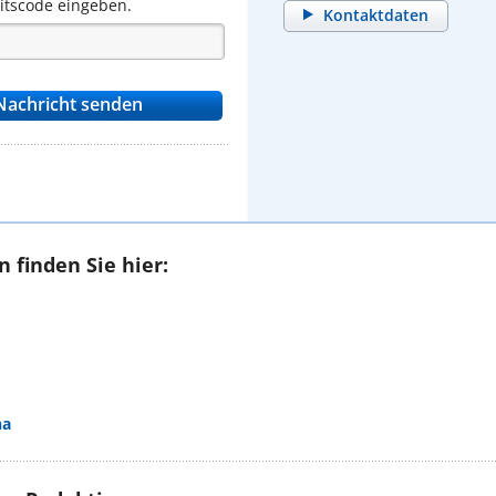
eitscode eingeben.
Kontaktdaten
 finden Sie hier:
na