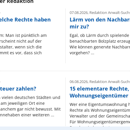
rer Redaktion
e
07.08.2026,
Redaktion Anwalt-Suchs
elche Rechte haben
Lärm von den Nachbar
mir zu?
um: Man ist pünktlich am
Egal, ob Lärm durch spielende 
rscheint nicht auf der
benachbarten Bolzplatz erzeugt 
stalter, wenn sich die
Wie können genervte Nachbarn
mmt es vor, dass sich
vorgehen? ...
e
06.08.2026,
Redaktion Anwalt-Suchs
teuer zahlen?
15 elementare Rechte, 
Wohnungseigentümer k
n vielen deutschen Städten und
am jeweiligen Ort eine
Wer eine Eigentumswohnung hat
manchem gar nicht bewusst. Mit
Rechte als Wohnungseigentüm
nnehaben einer weiteren ...
Verwalter und der Gemeinschaf
Für Wohnungseigentümergemei
Regeln, niedergelegt ...