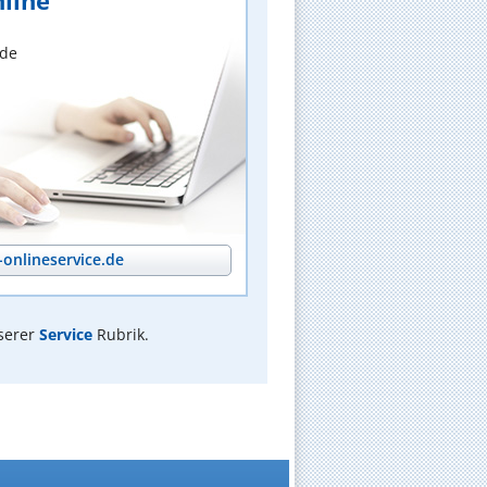
line
nde
onlineservice.de
serer
Service
Rubrik.