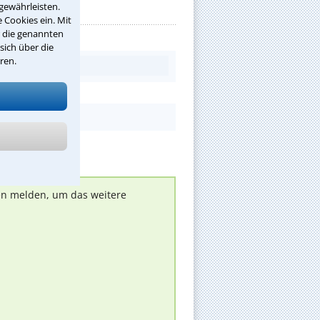
gewährleisten.
 Cookies ein. Mit
r die genannten
sich über die
ren.
nen melden, um das weitere