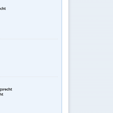
echt
gsrecht
ht