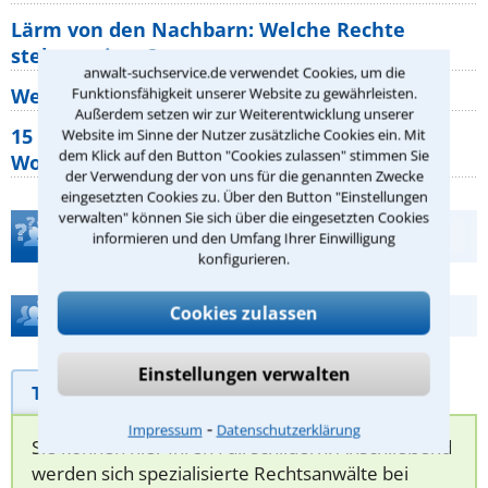
Lärm von den Nachbarn: Welche Rechte
stehen mir zu?
anwalt-suchservice.de verwendet Cookies, um die
Wer muss Zweitwohnungssteuer zahlen?
Funktionsfähigkeit unserer Website zu gewährleisten.
Außerdem setzen wir zur Weiterentwicklung unserer
15 elementare Rechte, die jeder
Website im Sinne der Nutzer zusätzliche Cookies ein. Mit
dem Klick auf den Button "Cookies zulassen" stimmen Sie
Wohnungseigentümer kennen sollte
der Verwendung der von uns für die genannten Zwecke
eingesetzten Cookies zu. Über den Button "Einstellungen
verwalten" können Sie sich über die eingesetzten Cookies
Teste Dein Rechtswissen
informieren und den Umfang Ihrer Einwilligung
konfigurieren.
Cookies zulassen
Hilfe bei Ihrer Anwaltsuche?
Einstellungen verwalten
Telefonhilfe
Beratungsanfrage
⁃
Impressum
Datenschutzerklärung
Sie können hier Ihren Fall schildern. Anschließend
werden sich spezialisierte Rechtsanwälte bei