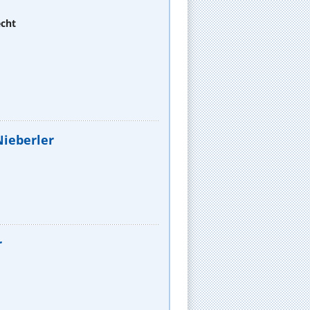
echt
Nieberler
r