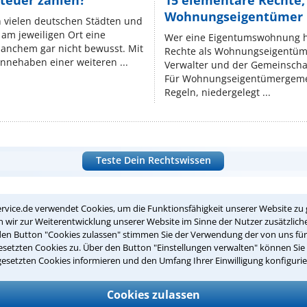
teuer zahlen?
15 elementare Rechte, 
Wohnungseigentümer k
n vielen deutschen Städten und
am jeweiligen Ort eine
Wer eine Eigentumswohnung hat
manchem gar nicht bewusst. Mit
Rechte als Wohnungseigentüm
nnehaben einer weiteren ...
Verwalter und der Gemeinschaf
Für Wohnungseigentümergemei
Regeln, niedergelegt ...
Teste Dein Rechtswissen
suche?
rvice.de verwendet Cookies, um die Funktionsfähigkeit unserer Website zu 
wir zur Weiterentwicklung unserer Website im Sinne der Nutzer zusätzliche
den Button "Cookies zulassen" stimmen Sie der Verwendung der von uns fü
setzten Cookies zu. Über den Button "Einstellungen verwalten" können Sie 
ge
gesetzten Cookies informieren und den Umfang Ihrer Einwilligung konfigurie
ern. Anschließend werden sich spezialisierte Rechtsanwälte bei Ih
Cookies zulassen
dung durch einen Anwalt ist für Sie kostenlos.