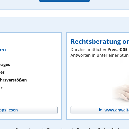
Rechtsberatung on
ten
Durchschnittlicher Preis:
€ 35
Antworten in unter einer Stu
rages
ges
hrsverstößen
c.
pps lesen
www.anwalt-