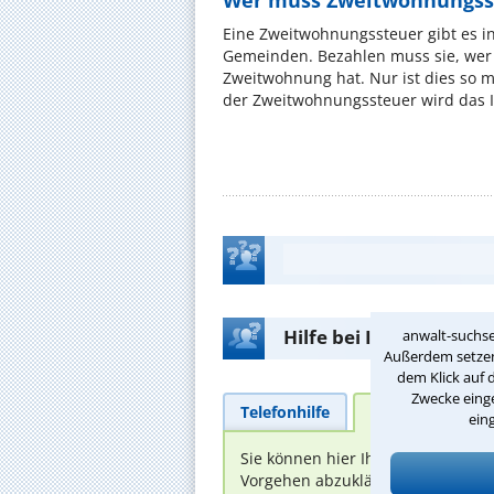
Wer muss Zweitwohnungss
Eine Zweitwohnungssteuer gibt es i
Gemeinden. Bezahlen muss sie, wer 
Zweitwohnung hat. Nur ist dies so 
der Zweitwohnungssteuer wird das I
Hilfe bei Ihrer Anwalt
anwalt-suchse
Außerdem setzen 
dem Klick auf 
Zwecke einge
Telefonhilfe
Beratungsanfra
ein
Sie können hier Ihren Fall schild
Vorgehen abzuklären. Die Rückmel