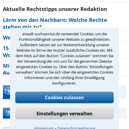
Aktuelle Rechtstipps unserer Redaktion
Lärm von den Nachbarn: Welche Rechte
stehen mir zu?
anwalt-suchservice.de verwendet Cookies, um die
Wer muss Zweitwohnungssteuer zahlen?
Funktionsfähigkeit unserer Website zu gewährleisten.
Außerdem setzen wir zur Weiterentwicklung unserer
15 elementare Rechte, die jeder
Website im Sinne der Nutzer zusätzliche Cookies ein. Mit
Wohnungseigentümer kennen sollte
dem Klick auf den Button "Cookies zulassen" stimmen Sie
der Verwendung der von uns für die genannten Zwecke
Mietpreisbremse 2026: Alle Regeln,
eingesetzten Cookies zu. Über den Button "Einstellungen
Ausnahmen und Rechte für Mieter
verwalten" können Sie sich über die eingesetzten Cookies
informieren und den Umfang Ihrer Einwilligung
konfigurieren.
Teste Dein Rechtswissen
Cookies zulassen
Hilfe bei Ihrer Anwaltsuche?
Einstellungen verwalten
⁃
Impressum
Datenschutzerklärung