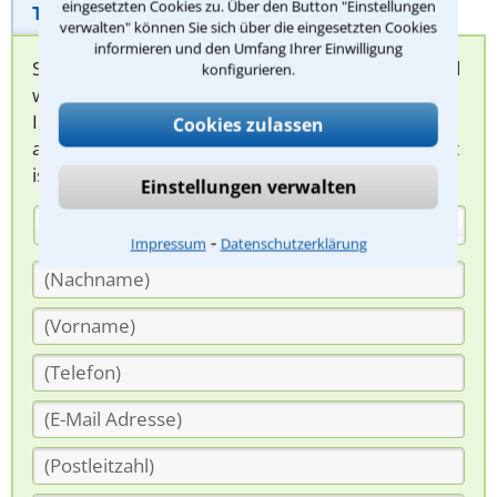
eingesetzten Cookies zu. Über den Button "Einstellungen
Telefonhilfe
Beratungsanfrage
verwalten" können Sie sich über die eingesetzten Cookies
informieren und den Umfang Ihrer Einwilligung
Sie können hier Ihren Fall schildern. Anschließend
konfigurieren.
werden sich spezialisierte Rechtsanwälte bei
Ihnen melden, um das weitere Vorgehen
Cookies zulassen
abzuklären. Die Rückmeldung durch einen Anwalt
ist für Sie kostenlos.
Einstellungen verwalten
(Anrede)
⁃
Impressum
Datenschutzerklärung