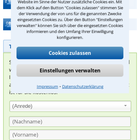
Teste Dein Rechtswissen
Website im Sinne der Nutzer zusätzliche Cookies ein. Mit
dem Klick auf den Button "Cookies zulassen" stimmen Sie
der Verwendung der von uns für die genannten Zwecke
eingesetzten Cookies zu. Über den Button "Einstellungen
Hilfe bei Ihrer Anwaltsuche?
verwalten" können Sie sich über die eingesetzten Cookies
informieren und den Umfang Ihrer Einwilligung
konfigurieren.
Telefonhilfe
Beratungsanfrage
Cookies zulassen
Sie können hier Ihren Fall schildern. Anschließend
werden sich spezialisierte Rechtsanwälte bei
Einstellungen verwalten
Ihnen melden, um das weitere Vorgehen
abzuklären. Die Rückmeldung durch einen Anwalt
⁃
Impressum
Datenschutzerklärung
ist für Sie kostenlos.
(Anrede)