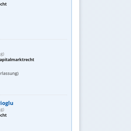
echt
g)
apitalmarktrecht
rlassung)
yioglu
g)
echt