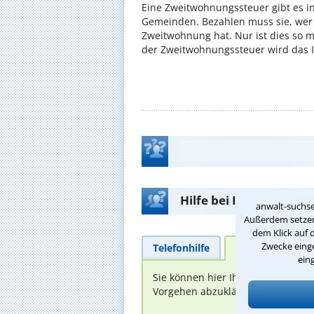
Eine Zweitwohnungssteuer gibt es i
Gemeinden. Bezahlen muss sie, wer 
Zweitwohnung hat. Nur ist dies so 
der Zweitwohnungssteuer wird das I
Hilfe bei Ihrer Anwalt
anwalt-suchse
Außerdem setzen 
dem Klick auf 
Zwecke einge
Telefonhilfe
Beratungsanfra
ein
Sie können hier Ihren Fall schild
Vorgehen abzuklären. Die Rückmel