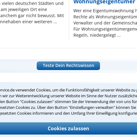
Wohnungseigentümer k
n vielen deutschen Städten und
am jeweiligen Ort eine
Wer eine Eigentumswohnung hat
manchem gar nicht bewusst. Mit
Rechte als Wohnungseigentüm
nnehaben einer weiteren ...
Verwalter und der Gemeinschaf
Für Wohnungseigentümergemei
Regeln, niedergelegt ...
Teste Dein Rechtswissen
suche?
rvice.de verwendet Cookies, um die Funktionsfähigkeit unserer Website zu 
wir zur Weiterentwicklung unserer Website im Sinne der Nutzer zusätzliche
den Button "Cookies zulassen" stimmen Sie der Verwendung der von uns fü
setzten Cookies zu. Über den Button "Einstellungen verwalten" können Sie 
ge
gesetzten Cookies informieren und den Umfang Ihrer Einwilligung konfigurie
ern. Anschließend werden sich spezialisierte Rechtsanwälte bei Ih
dung durch einen Anwalt ist für Sie kostenlos.
Cookies zulassen