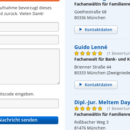
Fachanwältin für Familienr
aufnahme bevorzugt dieses
Goethestraße 68
d zurück. Vielen Dank!
80336 München
Kontaktdaten
Guido Lenné
(1 Bewertun
Fachanwalt für Bank- und K
Brienner Straße 44
80333 München (Zweigniede
Kontaktdaten
eitscode eingeben.
Dipl.-Jur. Meltem Da
(1 Bewertun
Fachanwältin für Familienr
Roßbacher Weg 3
81476 München