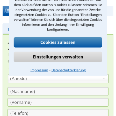
dem Klick auf den Button "Cookies zulassen" stimmen Sie
der Verwendung der von uns für die genannten Zwecke
Hilfe bei Ihrer Anwaltsuche?
eingesetzten Cookies zu. Über den Button "Einstellungen
verwalten" können Sie sich über die eingesetzten Cookies
informieren und den Umfang Ihrer Einwilligung
Telefonhilfe
Beratungsanfrage
konfigurieren.
Sie können hier Ihren Fall schildern. Anschließend
Cookies zulassen
werden sich spezialisierte Rechtsanwälte bei
Ihnen melden, um das weitere Vorgehen
Einstellungen verwalten
abzuklären. Die Rückmeldung durch einen Anwalt
ist für Sie kostenlos.
⁃
Impressum
Datenschutzerklärung
(Anrede)