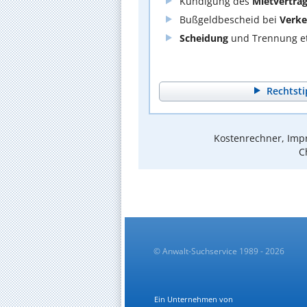
Kündigung des
Mietvertra
Bußgeldbescheid bei
Verke
Scheidung
und Trennung et
Rechtsti
Kostenrechner, Impr
C
© Anwalt-Suchservice 1989 - 2026
Ein Unternehmen von