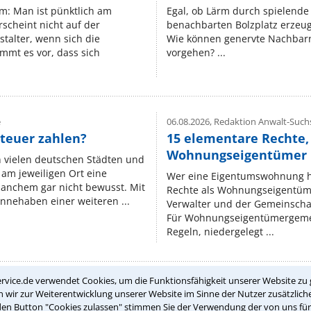
um: Man ist pünktlich am
Egal, ob Lärm durch spielende 
rscheint nicht auf der
benachbarten Bolzplatz erzeugt 
stalter, wenn sich die
Wie können genervte Nachbarn
mmt es vor, dass sich
vorgehen? ...
e
06.08.2026,
Redaktion Anwalt-Suchs
teuer zahlen?
15 elementare Rechte, 
Wohnungseigentümer k
n vielen deutschen Städten und
am jeweiligen Ort eine
Wer eine Eigentumswohnung hat
manchem gar nicht bewusst. Mit
Rechte als Wohnungseigentüm
nnehaben einer weiteren ...
Verwalter und der Gemeinschaf
Für Wohnungseigentümergemei
Regeln, niedergelegt ...
rvice.de verwendet Cookies, um die Funktionsfähigkeit unserer Website zu 
wir zur Weiterentwicklung unserer Website im Sinne der Nutzer zusätzliche
Teste Dein Rechtswissen
den Button "Cookies zulassen" stimmen Sie der Verwendung der von uns fü