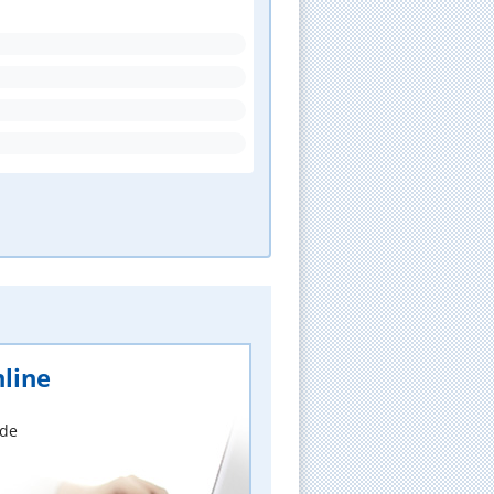
line
nde