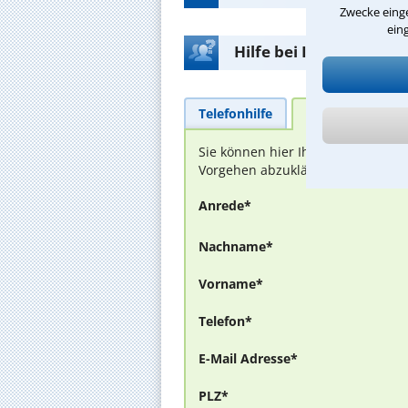
Zwecke einge
ein
Hilfe bei Ihrer Anwalt
Telefonhilfe
Beratungsanfra
Sie können hier Ihren Fall schild
Vorgehen abzuklären. Die Rückmel
Anrede*
Nachname*
Vorname*
Telefon*
E-Mail Adresse*
PLZ*