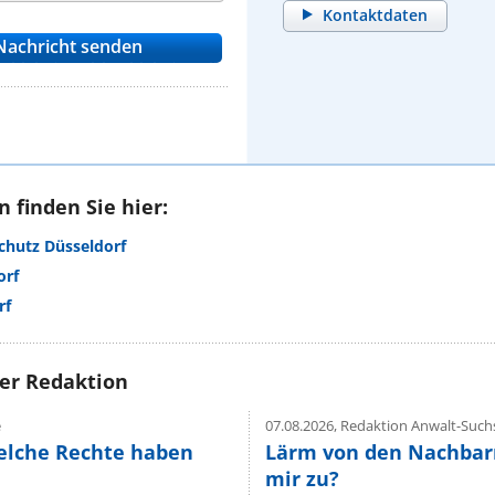
Kontaktdaten
 finden Sie hier:
chutz Düsseldorf
orf
rf
rer Redaktion
e
07.08.2026,
Redaktion Anwalt-Suchs
elche Rechte haben
Lärm von den Nachbar
mir zu?