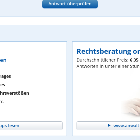
Antwort überprüfen
Rechtsberatung on
ten
Durchschnittlicher Preis:
€ 35
Antworten in unter einer Stu
rages
ges
hrsverstößen
c.
pps lesen
www.anwalt-