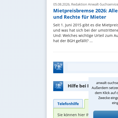
05.08.2026,
Redaktion Anwalt-Suchservic
Mietpreisbremse 2026: All
und Rechte für Mieter
Seit 1. Juni 2015 gibt es die Mietpre
und was hat sich bei der umstritte
Und: Welches wichtige Urteil zum A
hat der BGH gefällt? ...
anwalt-suchse
Hilfe bei Ihrer Anwalt
Außerdem setzen 
dem Klick auf 
Zwecke einge
ein
Telefonhilfe
Beratungsanfra
Sie können hier Ihren Fall schild