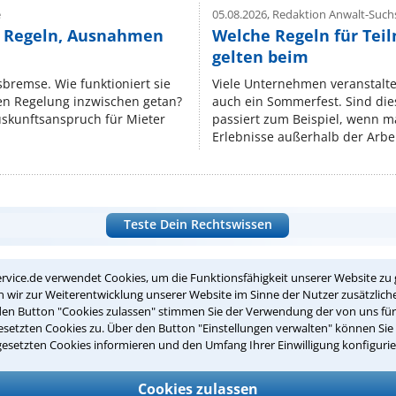
e
05.08.2026,
Redaktion Anwalt-Suchs
e Regeln, Ausnahmen
Welche Regeln für Teil
gelten beim
isbremse. Wie funktioniert sie
Viele Unternehmen veranstalt
nen Regelung inzwischen getan?
auch ein Sommerfest. Sind dies
uskunftsanspruch für Mieter
passiert zum Beispiel, wenn m
Erlebnisse außerhalb der Arbeit
Teste Dein Rechtswissen
rvice.de verwendet Cookies, um die Funktionsfähigkeit unserer Website zu 
suche?
wir zur Weiterentwicklung unserer Website im Sinne der Nutzer zusätzliche
den Button "Cookies zulassen" stimmen Sie der Verwendung der von uns fü
setzten Cookies zu. Über den Button "Einstellungen verwalten" können Sie 
gesetzten Cookies informieren und den Umfang Ihrer Einwilligung konfigurie
ge
ern. Anschließend werden sich spezialisierte Rechtsanwälte bei Ih
Cookies zulassen