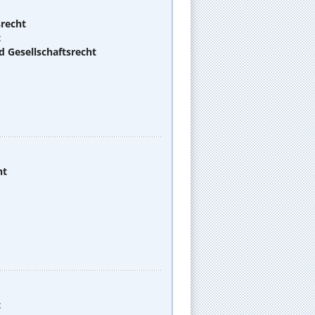
srecht
t
d Gesellschaftsrecht
ht
t