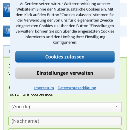
Außerdem setzen wir zur Weiterentwicklung unserer
Teste Dein Rechtswissen
Website im Sinne der Nutzer zusätzliche Cookies ein. Mit
dem Klick auf den Button "Cookies zulassen" stimmen Sie
der Verwendung der von uns für die genannten Zwecke
eingesetzten Cookies zu. Über den Button "Einstellungen
Hilfe bei Ihrer Anwaltsuche?
verwalten" können Sie sich über die eingesetzten Cookies
informieren und den Umfang Ihrer Einwilligung
konfigurieren.
Telefonhilfe
Beratungsanfrage
Cookies zulassen
Sie können hier Ihren Fall schildern. Anschließend
werden sich spezialisierte Rechtsanwälte bei
Einstellungen verwalten
Ihnen melden, um das weitere Vorgehen
abzuklären. Die Rückmeldung durch einen Anwalt
⁃
Impressum
Datenschutzerklärung
ist für Sie kostenlos.
(Anrede)